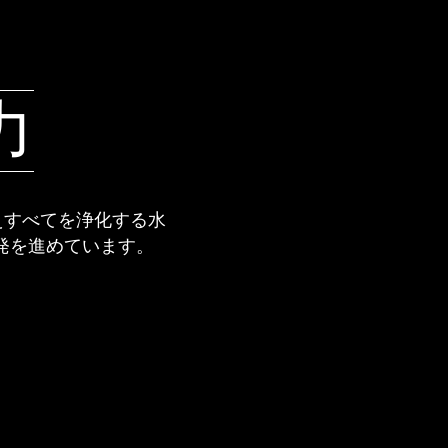
力
えすべてを浄化する水
発を進めています。