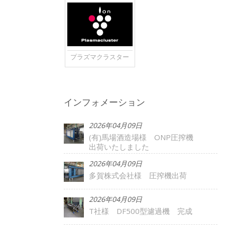
プラズマクラスター
インフォメーション
2026年04月09日
(有)馬場酒造場様 ONP圧搾機
出荷いたしました
2026年04月09日
多賀株式会社様 圧搾機出荷
2026年04月09日
T社様 DF500型濾過機 完成