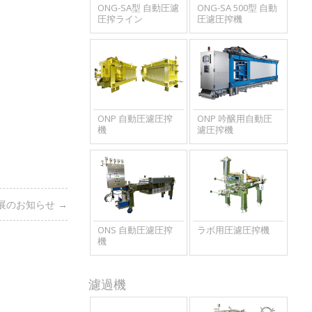
ONG-SA型 自動圧濾
ONG-SA 500型 自動
圧搾ライン
圧濾圧搾機
ONP 自動圧濾圧搾
ONP 吟醸用自動圧
機
濾圧搾機
展のお知らせ
→
ONS 自動圧濾圧搾
ラボ用圧濾圧搾機
機
濾過機