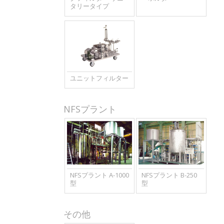
タリータイプ
ユニットフィルター
NFSプラント
NFSプラント A-1000
NFSプラント B-250
型
型
その他