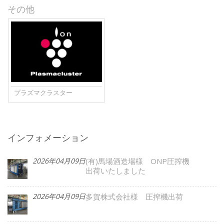
その他
プラズマクラスター
インフォメーション
2026年04月09日
(有)馬場酒造場様 ONP圧搾機
出荷いたしました
2026年04月09日
多賀株式会社様 圧搾機出荷