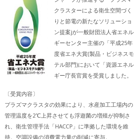
クラスターによる衛生空間づく
りと節電の新たなソリューショ
ン提案jが一般財団法人省エネル
ギーセンター主催の「平成25年
度省エネ大賞(製品・ビジネスモ
テル部門)において「資源エネル
ギー庁長官賞を受賞しました。
〔受賞内容〕
プラズマクラスタの効果により、水産加工工場内の
管理温度を2℃上昇させても浮遊菌の増殖が抑制さ
れ、衛生管理手法「HACCP」に準拠した環境を維
持。空調設備の消費電力量の削減に寄与。