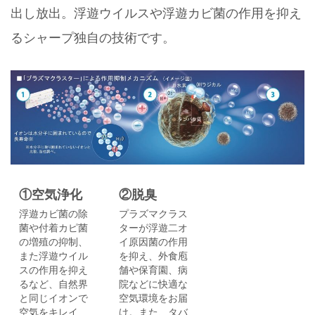
出し放出。浮遊ウイルスや浮遊カビ菌の作用を抑え
るシャープ独自の技術です。
①空気浄化
②脱臭
浮遊カビ菌の除
プラズマクラス
菌や付着カピ菌
ターが浮遊二オ
の増殖の抑制、
イ原因菌の作用
また浮遊ウイル
を抑え、外食庖
スの作用を抑え
舗や保育園、病
るなど、自然界
院などに快適な
と同じイオンで
空気環境をお届
空気をキレイ
け。また、タバ